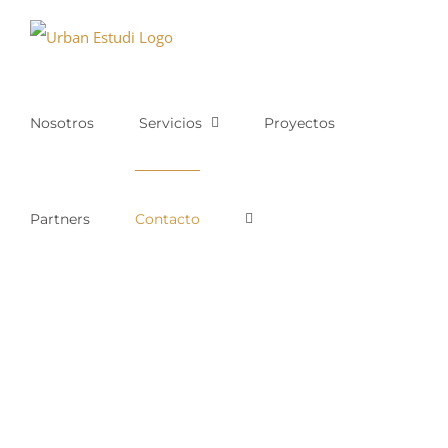
Saltar
al
contenido
Nosotros
Servicios
Proyectos
Partners
Contacto
CONTÁCTANOS