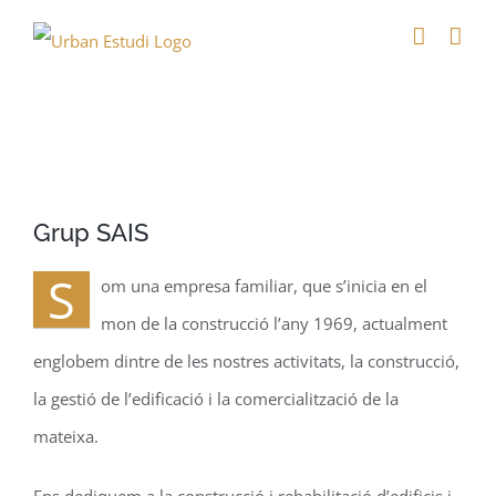
Saltar
al
contenido
Ver
Grup SAIS
imagen
más
S
om una empresa familiar, que s’inicia en el
grande
mon de la construcció l’any 1969, actualment
englobem dintre de les nostres activitats, la construcció,
la gestió de l’edificació i la comercialització de la
mateixa.
Ens dediquem a la construcció i rehabilitació d’edificis i