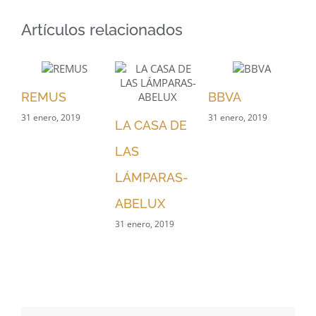
Artículos relacionados
REMUS
BBVA
B
31 enero, 2019
31 enero, 2019
LA CASA DE
S
LAS
31 
LÁMPARAS-
ABELUX
31 enero, 2019